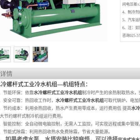
间电压差±
4、制冷剂R2
5、汽车
6、注：
咨询025-576
详情
水冷螺杆式工业冷水机组---机组特点：
、节能环保：依靠
水冷螺杆式工业冷水机组
制冷时产生的余热制取热水，
、安全可靠：热回收工作时，
水冷螺杆式工业冷水机组
可取代锅炉、电加
、节约成本：利用余热回收，热水产生费用零成本，运行费用低 提高
水冷
大节约螺杆式制冷机组运行费用。
、智能控制：全自动微电脑控制，无需人工监控，可实现远程或集中管理
、节能式除霜：利用热回收热水免费除霜，节省大量能源。
6、如果考虑水泵、水塔安装比较麻烦，可以选择
风冷式冷水