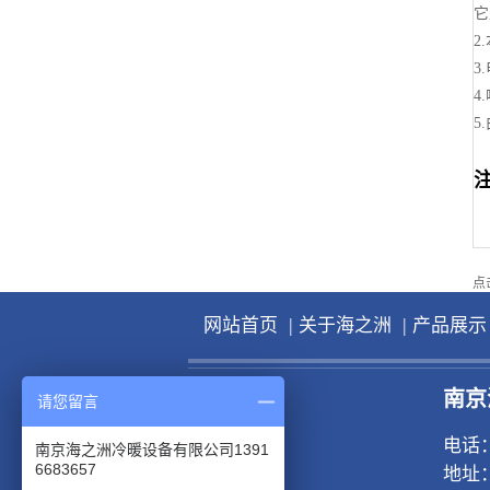
它
2
3
4
双螺杆式冷水机组7℃
5
点击
|
|
网站首页
关于海之洲
产品展示
一体化水冷式冷水机组7℃
南京
请您留言
电话：
南京海之洲冷暖设备有限公司1391
6683657
地址