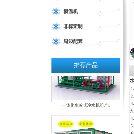
模温机
非标定制
双螺杆式冷水机组7℃
周边配套
推荐产品
1
2
一体化水冷式冷水机组7℃
3
大
4
5