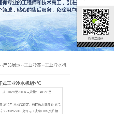
微信二维码
产品展示
工业冷冻
工业冷水机
>>
>>
>>
杆式工业冷水机组7℃
从100KW至2000KW,流量： 40m³/h至
-35℃至-25±5℃设定，热回收水温度40-45℃
:3P-380V-50Hz,允许电压波动±10%,允许相