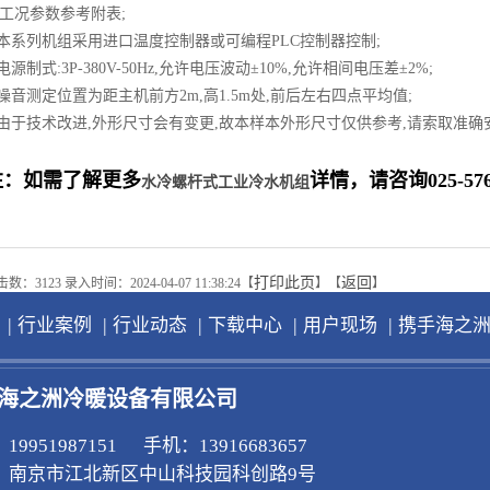
工况参数参考附表;
.本系列机组采用进口温度控制器或可编程PLC控制器控制;
.电源制式:3P-380V-50Hz,允许电压波动±10%,允许相间电压差±2%;
.噪音测定位置为距主机前方2m,高1.5m处,前后左右四点平均值;
.由于技术改进,外形尺寸会有变更,故本样本外形尺寸仅供参考,请索取准确
注：如需了解更多
详情，请咨询025-57666
水冷螺杆式工业冷水机组
打印此页
返回
数：3123 录入时间：2024-04-07 11:38:24【
】【
】
|
|
|
|
|
行业案例
行业动态
下载中心
用户现场
携手海之
海之洲冷暖设备有限公司
19951987151 手机：13916683657
：南京市江北新区中山科技园科创路9号