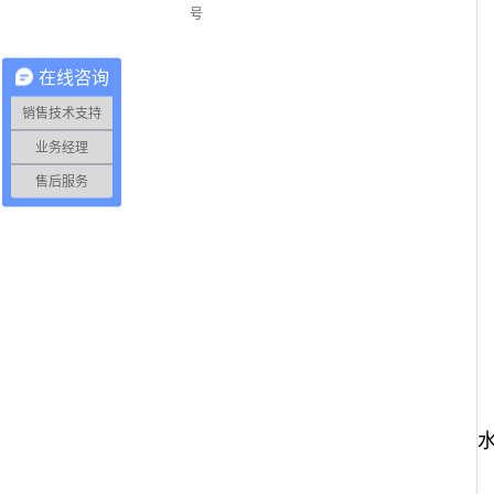
号
在线咨询
销售技术支持
水冷螺杆工业冷水机（单机头）
业务经理
售后服务
水冷式工业冷水机7℃