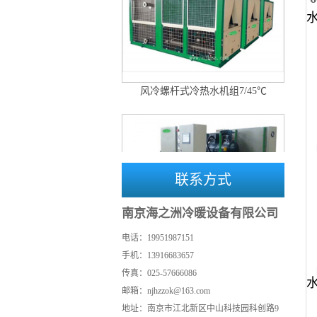
风冷螺杆式冷热水机组7/45℃
联系方式
南京海之洲冷暖设备有限公司
一体化水冷螺杆式工业冷水机组7℃
电话：19951987151
手机：13916683657
传真：025-57666086
邮箱：njhzzok@163.com
地址：南京市江北新区中山科技园科创路9