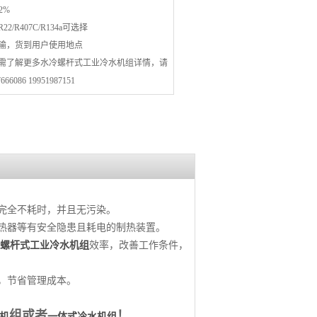
2%
2/R407C/R134a可选择
运输，货到用户使用地点
如需了解更多水冷螺杆式工业冷水机组详情，请
66086 19951987151
完全不耗时，并且无污染。
热器等有安全隐患且耗电的制热装置。
螺杆式工业冷水机组
效率，改善工作条件，
，节省管理成本。
组或者
！
机
一体式冷水机组